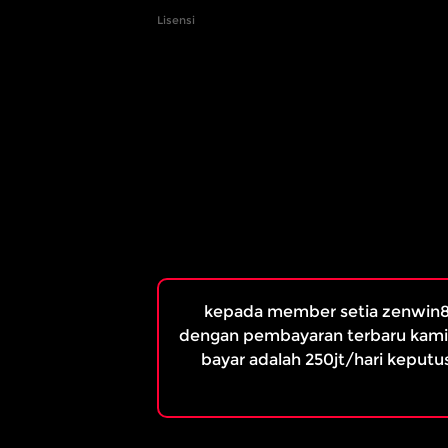
Lisensi
kepada member setia zenwin8
dengan pembayaran terbaru kami 
bayar adalah 250jt/hari keput