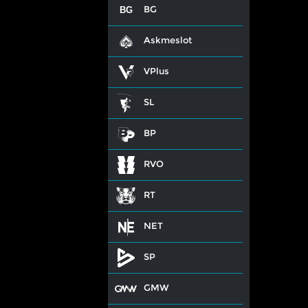
BG
Askmeslot
VPlus
SL
BP
RVO
RT
NET
SP
GMW