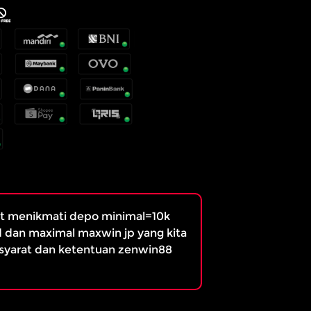
t menikmati depo minimal=10k
 dan maximal maxwin jp yang kita
 syarat dan ketentuan zenwin88