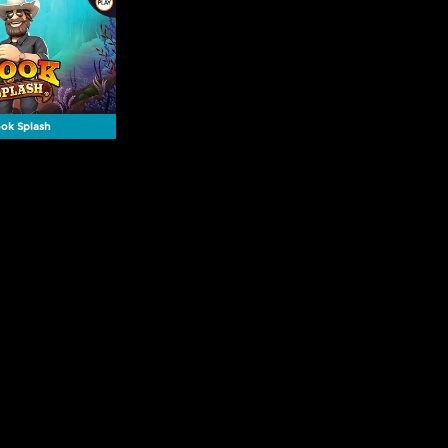
ok Splash