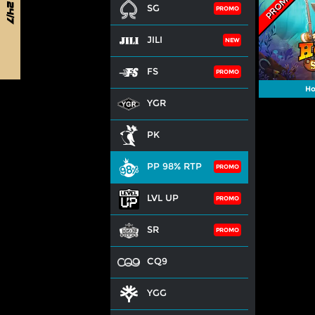
PROMO
SG
PROMO
JILI
NEW
FS
PROMO
Ho
YGR
PK
PP 98% RTP
PROMO
LVL UP
PROMO
SR
PROMO
CQ9
YGG