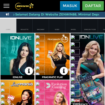
Beranda
MASUK
DAFTAR
Hallo Selamat Datang Di Website ZENWIN88, Minimal Deposit 30
Sports
BARU
PROMO
Live Casino
BARU
LOBBY
ROULETTE
BACCARAT
SICBO
WHEEL
DRAGON TIGER
F
IDNPoker
BARU
Meja
Min
Max
Meja
Min
Max
Meja
Min
Max
Baccarat
1Rb
5Jt
Baccarat
5Rb
5Jt
Baccarat
1Rb
5Jt
Dragon Tiger
1Rb
5Jt
Roulette
1Rb
20Jt
Slots
PROMO
Dragon Tiger
1Rb
5Jt
Roulette
1Rb
5Jt
Sicbo
2Rb
25Jt
Sicbo
1Rb
5Jt
Blackjack
10Rb
50Jt
Roulette
1Rb
5Jt
Special Games
1Rb
5Jt
Wheel
1Rb
1Jt
IDNLIVE
BARU
Dragon Tiger
5Rb
5Jt
Sicbo
1Rb
5Jt
Special Games
1Rb
5Jt
Stream N Spin
DAFTAR
MASUK
DAFTAR
MASUK
KEMBALI
KEMBALI
Arcade
PROMO
IDNLIVE
PRAGMATIC PLAY
IDNLIVE
PRAGMATIC PLAY
Table Games
Meja
Min
Max
Meja
Min
Max
Baccarat
5Rb
5Jt
Roulette
1Rb
20Jt
Roulette
1Rb
20Jt
Baccarat
2Rb
10Jt
Lottery
BARU
PROMO
Sicbo
2Rb
25Jt
Sicbo
2Rb
10Jt
Blackjack
10Rb
50Jt
Dragon Tiger
10Rb
10Jt
Wheel
1Rb
1Jt
Blackjack
10Rb
20Jt
IDNRaffle
Dragon Tiger
5Rb
5Jt
Wheel
1Rb
10Jt