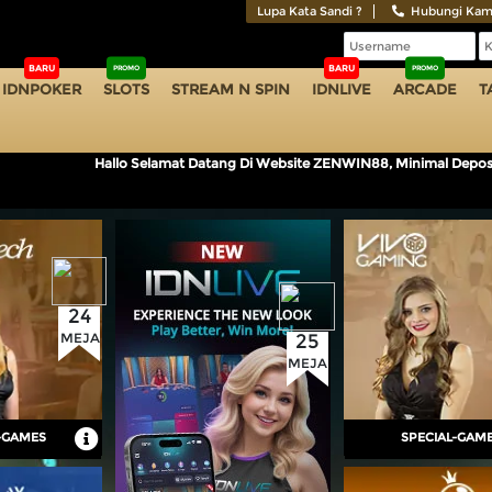
Lupa Kata Sandi ?
Hubungi Kam
BARU
BARU
PROMO
PROMO
IDNPOKER
SLOTS
STREAM N SPIN
IDNLIVE
ARCADE
T
Hallo Selamat Datang Di Website ZENWIN88, Minimal Deposit 30r
Min
Max
Meja
Min
Max
Meja
M
2Rb
20Jt
Baccarat
1Rb
5Jt
Baccarat
5
2Rb
2Jt
Dragon Tiger
1Rb
5Jt
Roulette
1
1Rb
20Jt
Roulette
1Rb
5Jt
Blackjack
25
10Rb
20Jt
Sicbo
1Rb
5Jt
Special Games
1
24
10Rb
1Jt
Special Games
1Rb
5Jt
1Rb
10Jt
MEJA
25
MEJA
MASUK
DAFTAR
M
BALI
KEMBALI
-GAMES
SPECIAL-GAM
-GAMES
SPECIAL-GAM
Min
Max
Meja
M