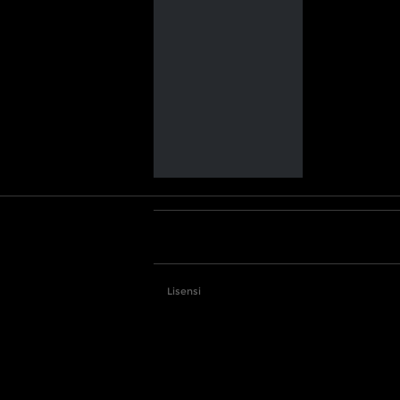
Lisensi