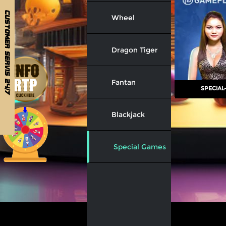
Baccarat
Sicbo
Wheel
Roulette
Dragon Tiger
Special Games
Dragon Tiger
DAFTAR
KEM
Fantan
SPECIAL
SPECIAL
Blackjack
Special Games