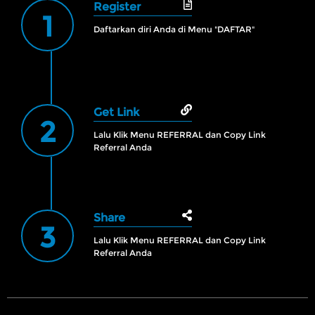
Register
1
Referral
Daftarkan diri Anda di Menu "DAFTAR"
Promosi
Hubungi Kami
Live Chat
Get Link
2
Lalu Klik Menu REFERRAL dan Copy Link
Pengaduan Customer
Referral Anda
Pilih Bahasa:
Share
3
MASUK
DAFTAR
Lalu Klik Menu REFERRAL dan Copy Link
Referral Anda
&copy; ZENWIN88 : Daftar Resmi Zenwin 88
Provider Game Online Terbaik. Hak Cipta
Dilindungi.