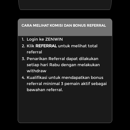
CARA MELIHAT KOMISI DAN BONUS REFERRAL
1.
Login ke ZENWIN
2.
Klik
REFERRAL
untuk melihat total
referral
3.
Penarikan Referral dapat dilakukan
setiap hari Rabu dengan melakukan
withdraw
4.
Kualifikasi untuk mendapatkan bonus
referral minimal 3 pemain aktif sebagai
bawahan referral.