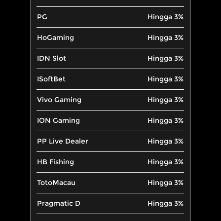
PG
Hingga 3%
HoGaming
Hingga 3%
IDN Slot
Hingga 3%
ISoftBet
Hingga 3%
Vivo Gaming
Hingga 3%
ION Gaming
Hingga 3%
PP Live Dealer
Hingga 3%
HB Fishing
Hingga 3%
TotoMacau
Hingga 3%
Pragmatic D
Hingga 3%