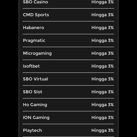
SBO Casino
Hingga 3%
CMD Sports
Hingga 3%
Habanero
Hingga 3%
Pragmatic
Hingga 3%
Microgaming
Hingga 3%
Isoftbet
Hingga 3%
SBO Virtual
Hingga 3%
SBO Slot
Hingga 3%
Ho Gaming
Hingga 3%
ION Gaming
Hingga 3%
Playtech
Hingga 3%