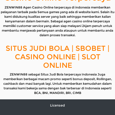
ZENWIN88 Agen Casino Online terpercaya di indonesia memberikan
pelayanan terbaik pada Semua games yang ada di website kami. Selain itu
kami didukung kualitas server yang baik sehingga memberikan kalian
kenyamanan dalam bermain. Sebagai agen casino online terpercaya
memiliki customer service yang akan siap melayani 24jam penuh untuk
membantu menjawab pertanyaan anda ataupun untuk membantu anda
dalam proses transaksi.
SITUS JUDI BOLA | SBOBET |
CASINO ONLINE | SLOT
ONLINE
ZENWIN88 sebagai Situs Judi Bola terpercaya Indonesia Juga
memberikan berbagai macam promo seperti bonus deposit, Rollingan,
cashback dan masi banyak lagi. Untuk memberikan kemudahan dalam
transaksi kami bekerja sama dengan bak terbersar di Indonesia seperti
BCA, BNI, MANDIRI, BRI, CIMB
Licensed