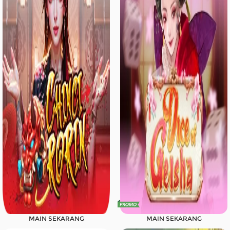
Referral
Promosi
Hubungi Kami
Live Chat
Pengaduan Customer
Pilih Bahasa:
MASUK
DAFTAR
&copy; ZENWIN88 : Daftar Resmi Zenwin 88
Provider Game Online Terbaik. Hak Cipta
Dilindungi.
MAIN SEKARANG
MAIN SEKARANG