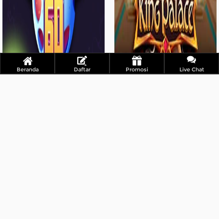
Beranda
Daftar
Promosi
Live Chat
MAIN SEKARANG
MAIN SEKARANG