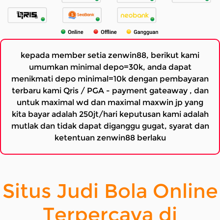
kepada member setia zenwin88, berikut kami
umumkan minimal depo=30k, anda dapat
menikmati depo minimal=10k dengan pembayaran
terbaru kami Qris / PGA - payment gateaway , dan
untuk maximal wd dan maximal maxwin jp yang
kita bayar adalah 250jt/hari keputusan kami adalah
mutlak dan tidak dapat diganggu gugat, syarat dan
ketentuan zenwin88 berlaku
Situs Judi Bola Online
Terpercaya di