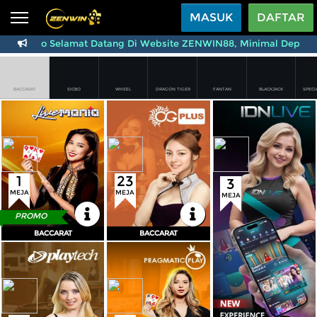
Beranda
MASUK
DAFTAR
Hallo Selamat Datang Di Website ZENWIN88, Minimal Deposit 3
Sports
BARU
PROMO
Live Casino
BARU
BACCARAT
SICBO
WHEEL
DRAGON TIGER
FANTAN
BLACKJACK
SPECI
IDNPoker
BARU
Meja
Min
Max
Meja
Min
Max
Meja
Min
Max
Baccarat
5Rb
5Jt
Baccarat
1Rb
10Jt
Baccarat
1Rb
5Jt
Roulette
1Rb
20Jt
Dragon Tiger
1Rb
10Jt
Slots
PROMO
Dragon Tiger
1Rb
5Jt
Sicbo
2Rb
25Jt
Roulette
1Rb
10Jt
Blackjack
10Rb
50Jt
Wheel
1Rb
10Jt
Roulette
1Rb
5Jt
Wheel
1Rb
1Jt
Special Games
1Rb
10Jt
IDNLIVE
BARU
Dragon Tiger
5Rb
5Jt
Sicbo
1Rb
5Jt
1
23
3
Special Games
1Rb
5Jt
Stream N Spin
DAFTAR
MASUK
DAFTAR
MASUK
MEJA
MEJA
MEJA
KEMBALI
KEMBALI
PROMO
Arcade
PROMO
BACCARAT
BACCARAT
BACCARAT
BACCARAT
Table Games
Meja
Min
Max
Meja
Min
Max
Roulette
2Rb
20Jt
Baccarat
5Rb
5Jt
Sicbo
2Rb
2Jt
Roulette
1Rb
20Jt
Lottery
BARU
PROMO
Baccarat
1Rb
20Jt
Sicbo
2Rb
25Jt
Blackjack
10Rb
20Jt
Blackjack
10Rb
50Jt
Dragon Tiger
10Rb
1Jt
Wheel
1Rb
1Jt
IDNRaffle
Special Games
1Rb
10Jt
Dragon Tiger
5Rb
5Jt