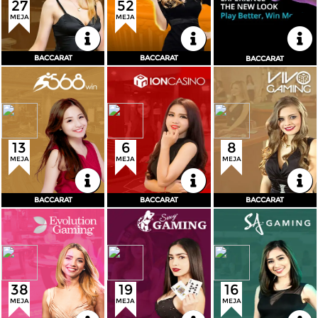
27
52
DAFTAR
MASUK
DAFTAR
MASUK
MEJA
MEJA
DAFTAR
MASUK
Referral
KEMBALI
KEMBALI
KEMBALI
Promosi
BACCARAT
BACCARAT
BACCARAT
BACCARAT
BACCARAT
BACCARAT
Meja
Min
Max
Meja
Min
Max
Meja
Min
Max
Hubungi Kami
Baccarat
10Rb
5Jt
Baccarat
5Rb
30Jt
Baccarat
5Rb
30Jt
Roulette
1Rb
25Jt
Roulette
1Rb
125Jt
Roulette
1Rb
30Jt
Sic Bo
1Rb
25Jt
Live Chat
Sicbo
1Rb
125Jt
Blackjack
250Rb
30Jt
Dragon Tiger
10Rb
10Jt
Dragon Tiger
5Rb
30Jt
Special Games
10Rb
30Jt
Special Games
1Rb
2Jt
Pengaduan Customer
13
6
8
DAFTAR
MASUK
DAFTAR
MASUK
DAFTAR
MASUK
MEJA
MEJA
MEJA
Pilih Bahasa:
KEMBALI
KEMBALI
KEMBALI
BACCARAT
BACCARAT
BACCARAT
BACCARAT
BACCARAT
BACCARAT
Meja
Min
Max
Meja
Min
Max
Meja
Min
Max
Roulette
1Rb
20Jt
Baccarat
10Rb
30Jt
Baccarat
1Rb
30Jt
Baccarat
2Rb
10Jt
MASUK
DAFTAR
Dragon Tiger
10Rb
30Jt
Dragon Tiger
1Rb
30Jt
Sicbo
2Rb
10Jt
Sicbo
10Rb
30Jt
Roulette
1Rb
30Jt
Dragon Tiger
10Rb
10Jt
Roulette
10Rb
30Jt
Sicbo
1Rb
30Jt
Blackjack
10Rb
20Jt
&copy; ZENWIN88 : Daftar Resmi Zenwin 88
Wheel
1Rb
10Jt
38
19
16
Provider Game Online Terbaik. Hak Cipta
Dilindungi.
DAFTAR
MASUK
DAFTAR
MASUK
DAFTAR
MASUK
MEJA
MEJA
MEJA