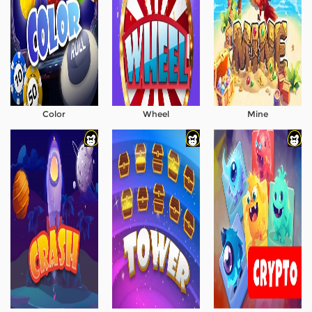
Color
Wheel
Mine